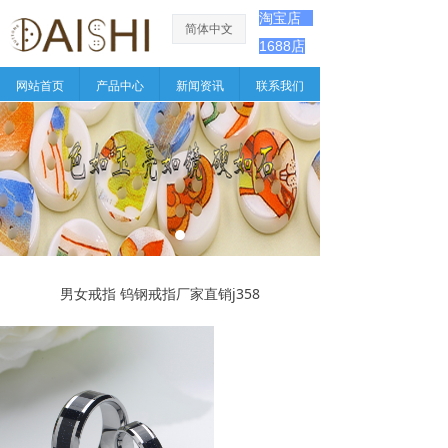
淘宝店
简体中文
ꀅ
1688店
网站首页
产品中心
新闻资讯
联系我们
男女戒指 钨钢戒指厂家直销j358