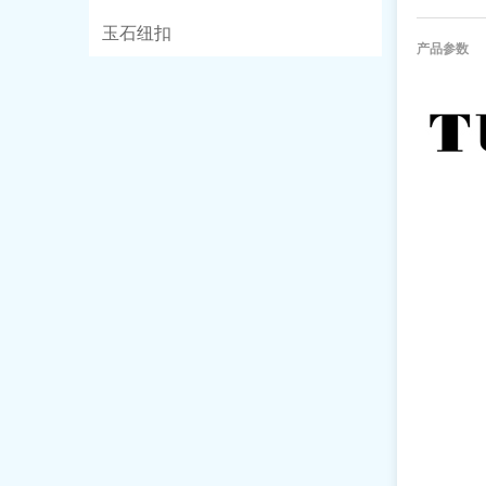
玉石纽扣
产品参数