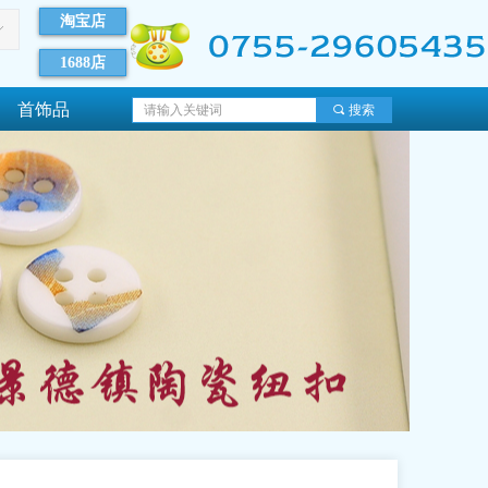
淘宝店
ꀅ
1688店
首饰品
끠
搜索
首饰品