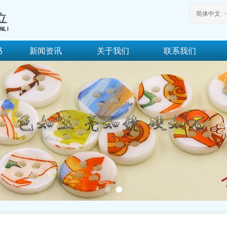
简体中文
书
新闻资讯
关于我们
联系我们
书
新闻资讯
关于我们
联系我们