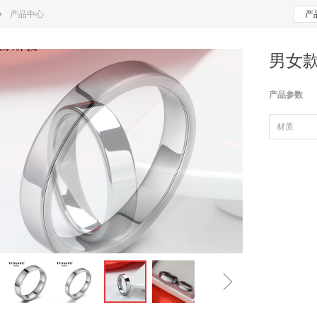
ꄲ
产品中心
产
男女
产品参数
材质
ꁇ