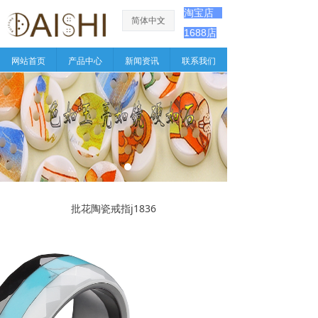
淘宝店
简体中文
ꀅ
1688店
网站首页
产品中心
新闻资讯
联系我们
批花陶瓷戒指j1836