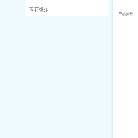
玉石纽扣
产品参数