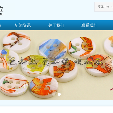
简体中文
书
新闻资讯
关于我们
联系我们
书
新闻资讯
关于我们
联系我们