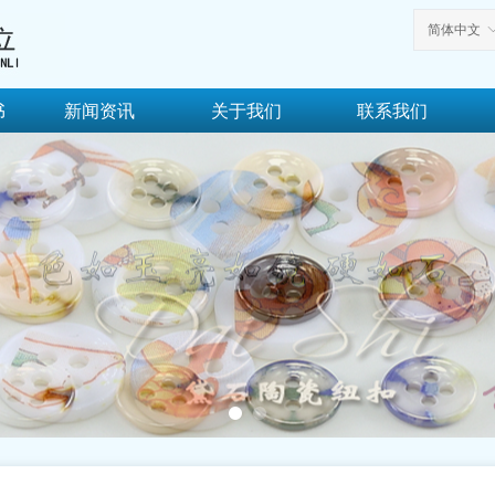
简体中文
书
新闻资讯
关于我们
联系我们
书
新闻资讯
关于我们
联系我们