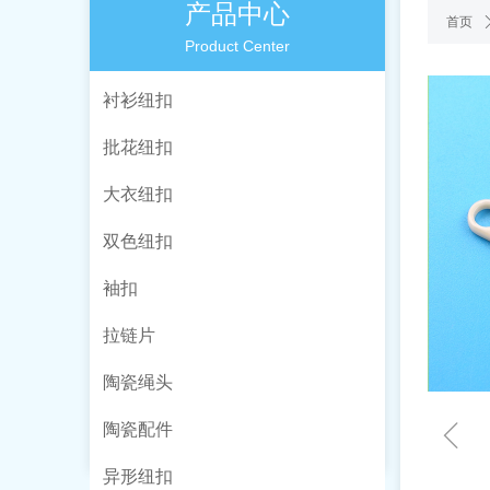
产品中心
首页
Product Center
衬衫纽扣
批花纽扣
大衣纽扣
双色纽扣
袖扣
拉链片
陶瓷绳头
ꁆ
陶瓷配件
异形纽扣