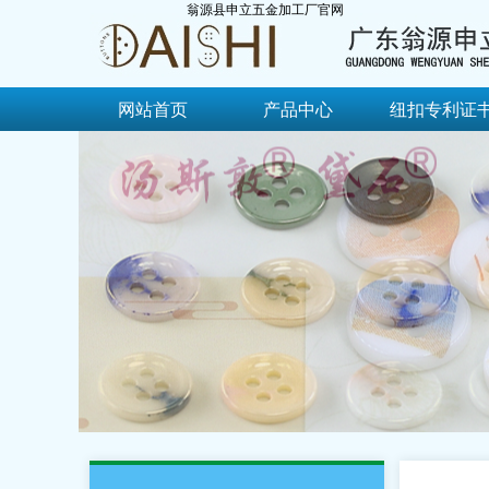
翁源县申立五金加工厂官网
网站首页
产品中心
纽扣专利证
网站首页
产品中心
纽扣专利证