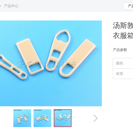
ꄲ
产品中心
产
汤斯
衣服
产品参数
颜色
材质
ꁇ