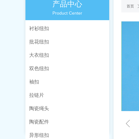
产品中心
首页
Product Center
衬衫纽扣
批花纽扣
大衣纽扣
双色纽扣
袖扣
拉链片
陶瓷绳头
ꁆ
陶瓷配件
异形纽扣