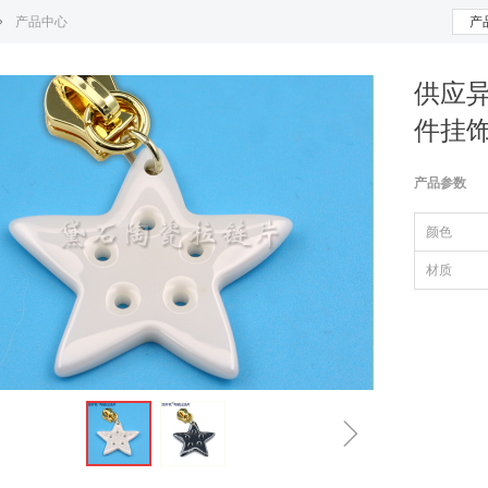
ꄲ
产品中心
产
供应
件挂
产品参数
颜色
材质
ꁇ