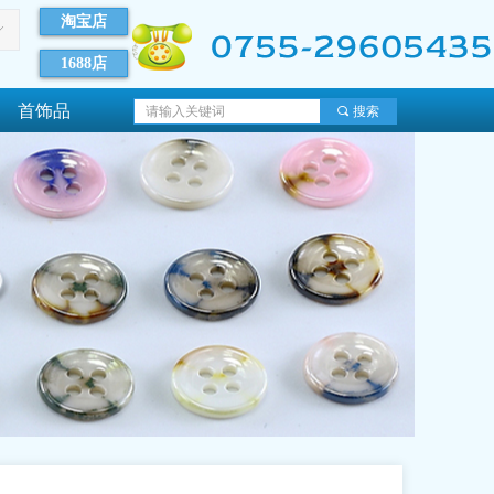
淘宝店
ꀅ
1688店
首饰品
끠
搜索
首饰品