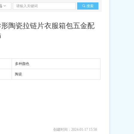
品
ꀁ
끠
搜索
异形陶瓷拉链片衣服箱包五金配
饰
多种颜色
陶瓷
创建时间：
2024-01-17
15:58