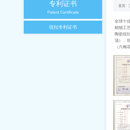
专利证书
首页
Patent Certificate
全球十
纽扣专利证书
精细工
陶瓷纽扣
顶），纽
（六梅