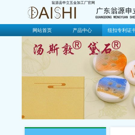
翁源县申立五金加工厂官网
网站首页
产品中心
纽扣专利证
网站首页
产品中心
纽扣专利证